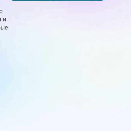
о
м и
рые