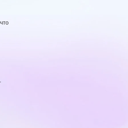
что
.