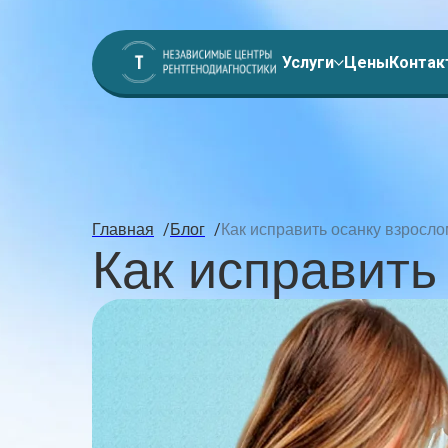
Услуги
Цены
Контак
/
/
Главная
Блог
Как исправить осанку взросл
Как исправить