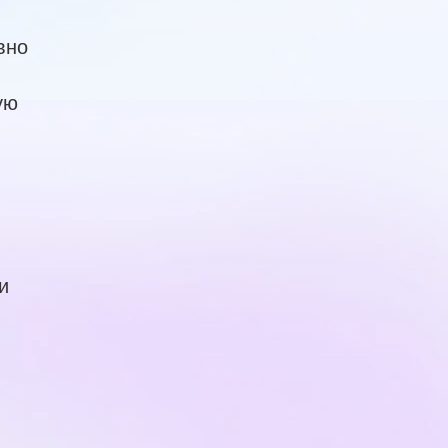
вно
ую
и