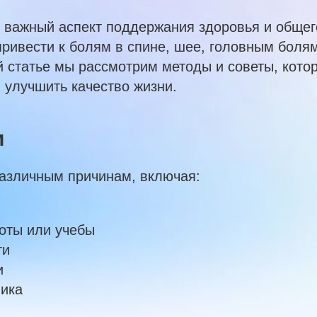
о важный аспект поддержания здоровья и общег
привести к болям в спине, шее, головным боля
й статье мы рассмотрим методы и советы, кото
 улучшить качество жизни.
и
различным причинам, включая:
оты или учебы
ти
и
ника