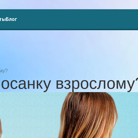
ты
Блог
ому?
 осанку взрослому