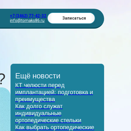
+7 (3462) 77-42-32
Записаться
info@tomaks86.ru
?
Ещё новости
КТ челюсти перед
имплантацией: подготовка и
преимущества
Как долго служат
индивидуальные
ортопедические стельки
Как выбрать ортопедические