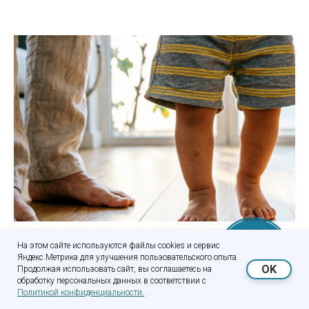
Ребенок косолапит что делать?
Онлайн-
Онлайн-
На этом сайте используются файлы cookies и сервис
Яндекс.Метрика для улучшения пользовательского опыта.
Ребенок косолапит: что делать и как помогут ортопедические стельки.
запись
запись
OK
Продолжая использовать сайт, вы соглашаетесь на
Признаки косолапия у детей, почему готовые стельки не работают, и как
обработку персональных данных в соответствии с
4DIERS диагностика выявляет причину косолапия.
Политикой конфиденциальности.
09.04.2026