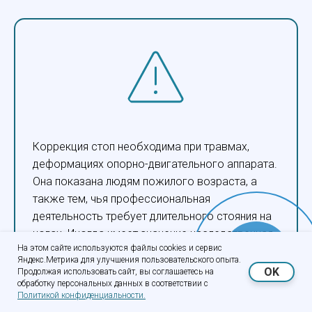
Коррекция стоп необходима при травмах,
деформациях опорно-двигательного аппарата.
Она показана людям пожилого возраста, а
также тем, чья профессиональная
деятельность требует длительного стояния на
ногах. Иногда имеет значение наследственная
Онлайн-
На этом сайте используются файлы cookies и сервис
предрасположенность. К примеру, у некоторых
Яндекс.Метрика для улучшения пользовательского опыта.
запись
людей имеются врожденные патологии нижних
OK
Продолжая использовать сайт, вы соглашаетесь на
обработку персональных данных в соответствии с
конечностей, наблюдается нестабильность
Политикой конфиденциальности.
суставов, нарушение осанки. В этом случае