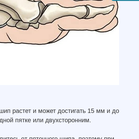
ип растет и может достигать 15 мм и до
дной пятке или двухсторонним.
витесь от пяточного шипа, поэтому при