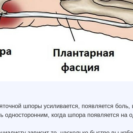
точной шпоры усиливается, появляется боль, ш
ь односторонним, когда шпора появляется на о
иалисту зависит то, насколько быстро вы изба