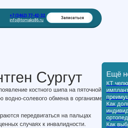
+7 (3462) 77-42-32
Записаться
info@tomaks86.ru
тген Сургут
Ещё н
КТ челю
появление костного шипа на пяточной
имплант
преиму
ю водно-солевого обмена в организме.
Как дол
индиви
раются передвигаться на пальцах
ортопед
щенных случаях к инвалидности.
Как выб