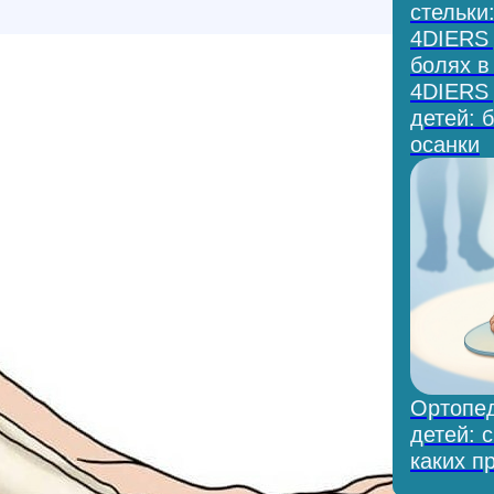
стельки
4DIERS 
болях в
4DIERS 
детей: 
осанки
Ортопед
детей: с
каких п