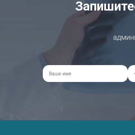
Запишитес
админи