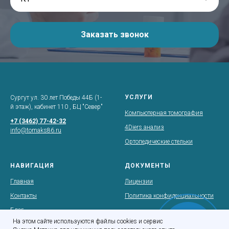
Заказать звонок
УСЛУГИ
Сургут ул. 30 лет Победы 44Б (1-
й этаж), кабинет 110 , БЦ "Север"
Компьютерная томография
+7 (3462) 77-42-32
4Diers анализ
info@tomaks86.ru
Ортопедические стельки
НАВИГАЦИЯ
ДОКУМЕНТЫ
Главная
Лицензии
Контакты
Политика конфиденциальности
Блог
Онлайн-
На этом сайте используются файлы cookies и сервис