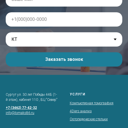
Заказать звонок
УСЛУГИ
Сургут ул. 30 лет Победы 44Б (1-
й этаж), кабинет 110 , БЦ "Север"
Компьютерная томография
+7 (3462) 77-42-32
4Diers анализ
info@tomaks86.ru
Ортопедические стельки