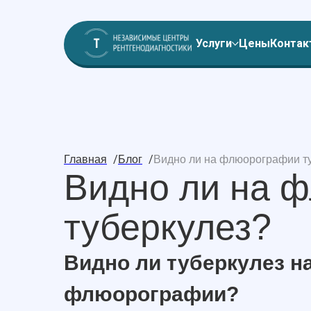
Услуги
Цены
Контак
/
/
Главная
Блог
Видно ли на флюорографии т
Видно ли на 
туберкулез?
Видно ли туберкулез на
флюорографии?