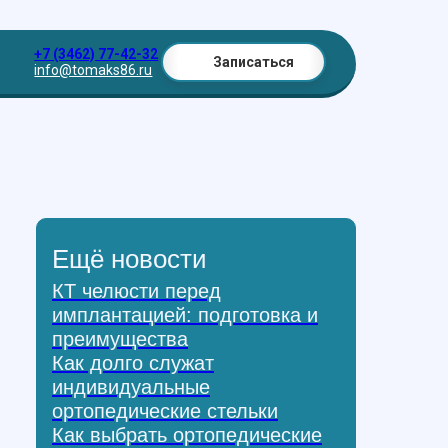
+7 (3462) 77-42-32
Записаться
info@tomaks86.ru
Ещё новости
КТ челюсти перед
имплантацией: подготовка и
преимущества
Как долго служат
индивидуальные
ортопедические стельки
Как выбрать ортопедические