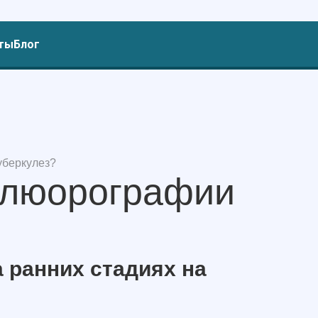
ты
Блог
уберкулез?
флюорографии
 ранних стадиях на