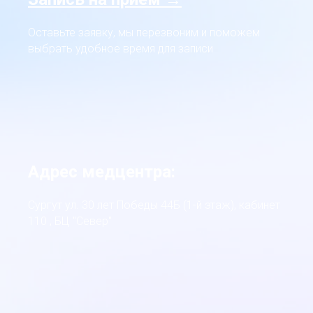
Оставьте заявку, мы перезвоним и поможем
выбрать удобное время для записи
Адрес медцентра:
Сургут ул. 30 лет Победы 44Б (1-й этаж), кабинет
110 , БЦ "Север"