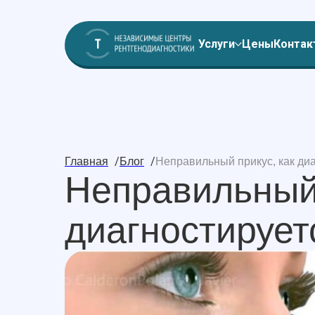
Услуги
Цены
Контак
/
/
Главная
Блог
Неправильный прикус, как ди
Неправильный 
диагностирует