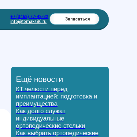
+7 (3462) 77-42-32
Записаться
info@tomaks86.ru
Ещё новости
КТ челюсти перед
имплантацией: подготовка и
преимущества
Как долго служат
индивидуальные
ортопедические стельки
Как выбрать ортопедические