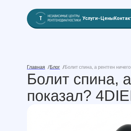
Услуги
Цены
Контак
/
/
Главная
Блог
Болит спина, а рентген ничег
Болит спина, а
показал? 4DIE