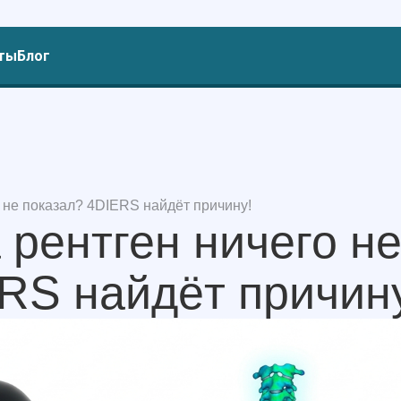
ты
Блог
о не показал? 4DIERS найдёт причину!
 рентген ничего н
RS найдёт причин