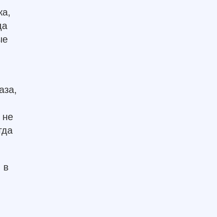
жа,
да
ые
аза,
 не
гда
 в