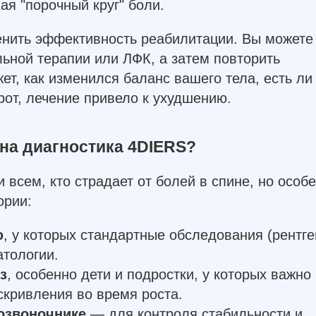
ая "порочный круг" боли.
ценить эффективность реабилитации. Вы можете
льной терапии или ЛФК, а затем повторить
ет, как изменился баланс вашего тела, есть ли
рот, лечение привело к ухудшению.
на диагностика 4DIERS?
 всем, кто страдает от болей в спине, но особ
ории:
ю
, у которых стандартные обследования (рентге
атологии.
з
, особенно дети и подростки, у которых важно
скривления во время роста.
озвоночнике
— для контроля стабильности и