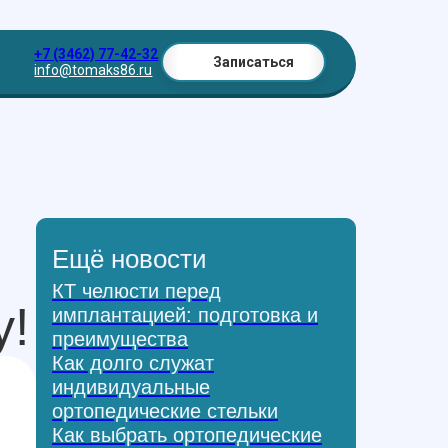
+7 (3462) 77-42-32
Записаться
info@tomaks86.ru
е
Ещё новости
КТ челюсти перед
у!
имплантацией: подготовка и
преимущества
Как долго служат
индивидуальные
ортопедические стельки
Как выбрать ортопедические