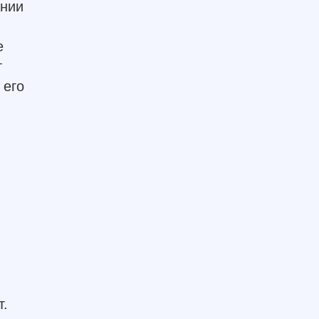
ании
е
т
 его
т.